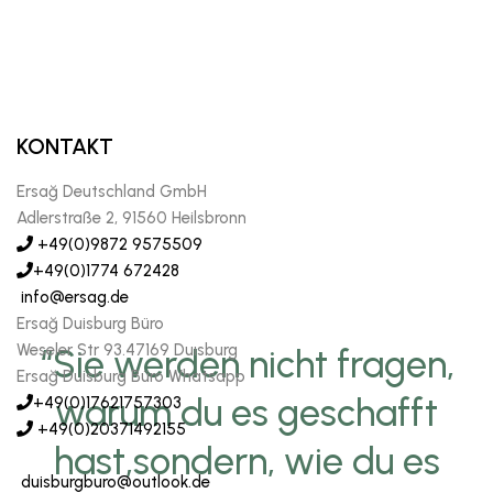
KONTAKT
Ersağ Deutschland GmbH
Adlerstraße 2, 91560 Heilsbronn
+49(0)9872 9575509
+49(0)1774 672428
info@ersag.de
Ersağ Duisburg Büro
Weseler Str 93.47169 Duısburg
“Sie werden nicht fragen,
Ersağ Duisburg Büro Whatsapp
warum du es geschafft
+49(0)17621757303
+49(0)20371492155
hast,sondern, wie du es
duisburgburo@outlook.de