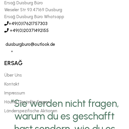
Ersağ Duisburg Büro
Weseler Str 93.47169 Duısburg
Ersağ Duisburg Büro Whatsapp
+49(0)17621757303
+49(0)20371492155
duisburgburo@outlook.de
ERSAĞ
Über Uns
Kontakt
Impressum
“Sie werden nicht fragen,
Häufig Gestellte Fragen
Länderspezifische Aktionen
warum du es geschafft
hast,sondern, wie du es