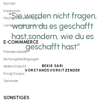
Kontakt
Impressum
“Sie werden nicht fragen,
Häufig Gestellte Fragen
warum du es geschafft
Länderspezifische Aktionen
hast,sondern, wie du es
E-COMMMERCE
geschafft hast“
Prämientabelle
Nutzungsbedingungen
BEKIR SARI
Widerrufsrecht
VORSTANDSVORSITZENDER
Ersağ Europa
Seminare
SONSTIGES