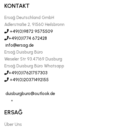
KONTAKT
Ersağ Deutschland GmbH
Adlerstraße 2, 91560 Heilsbronn
+49(0)9872 9575509
+49(0)1774 672428
info@ersag.de
Ersağ Duisburg Büro
Weseler Str 93.47169 Duısburg
Ersağ Duisburg Büro Whatsapp
+49(0)17621757303
+49(0)20371492155
duisburgburo@outlook.de
ERSAĞ
Über Uns